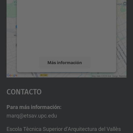
para cargar el servicio Google
Maps.
Utilizamos un servicio de terceros para
incrustar contenido de mapas que puede
recopilar datos sobre su actividad. Le
rogamos que revise los detalles y acepte el
servicio para ver este mapa.
Más información
Aceptar
Contacto
powered by
Usercentrics Consent
Management Platform
Para más información:
marq@etsav.upc.edu
Escola Tècnica Superior d’Arquitectura del Vallès