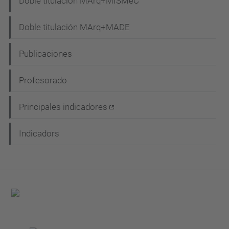
i
Doble titulación MArq+MISMeC
ó
Doble titulación MArq+MADE
n
Publicaciones
Profesorado
Principales indicadores
Indicadors