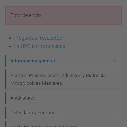
Error de envío
Preguntas frecuentes
La UPC en los rankings
N
Información general
a
Acceso: Preinscripción, Admisión y Matrícula.
v
MArq y dobles Masteres.
e
g
Asignaturas
a
Calendario y horarios
c